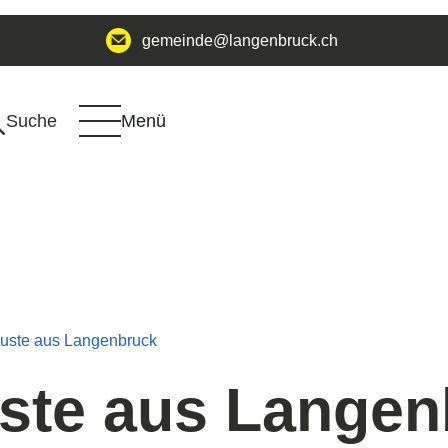
@edniemeg
hc.kcurbnegnal
Suche
Menü
uste aus Langenbruck
ste aus Langen