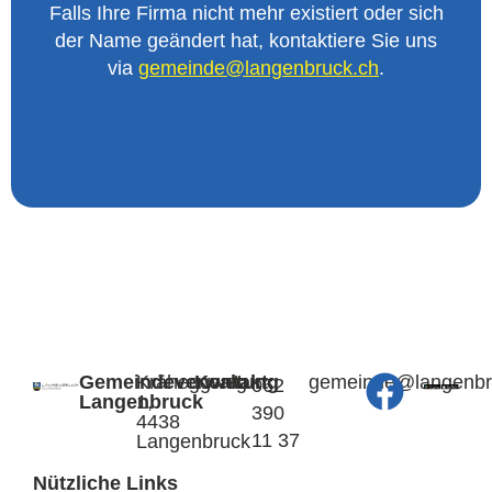
Falls Ihre Firma nicht mehr existiert oder sich
der Name geändert hat, kontaktiere Sie uns
via
@edniemeg
hc.kcurbnegnal
.
Gemeindeverwaltung
Kräheggweg
Kontakt:
@edniemeg
hc.kcurb
062
Langenbruck
1,
390
4438
11 37
Langenbruck
Nützliche Links