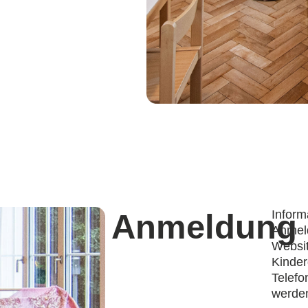
Inform
Anmeldung
Anmel
Websit
Kinder
Telefo
werde