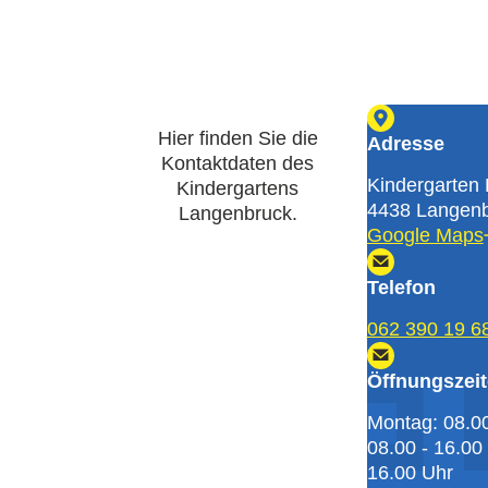
Hier finden Sie die
Adresse
Kontaktdaten des
Kindergarten 
Kindergartens
4438 Langen
Langenbruck.
Google Maps
Telefon
062 390 19 6
Öffnungszei
Montag: 08.0
08.00 - 16.00
16.00 Uhr