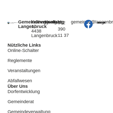
Gemeindeverwaltung
Kräheggweg
Kontakt:
@edniemeg
hc.kcurb
062
Langenbruck
1,
390
4438
11 37
Langenbruck
Nützliche Links
Online-Schalter
Reglemente
Veranstaltungen
Abfallwesen
Über Uns
Dorfentwicklung
Gemeinderat
Gemeindeverwaltung