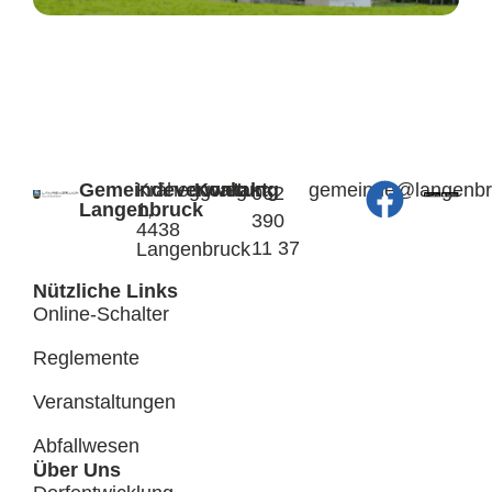
Gemeindeverwaltung
Kräheggweg
Kontakt:
@edniemeg
hc.kcurb
062
Langenbruck
1,
390
4438
11 37
Langenbruck
Nützliche Links
Online-Schalter
Reglemente
Veranstaltungen
Abfallwesen
Über Uns