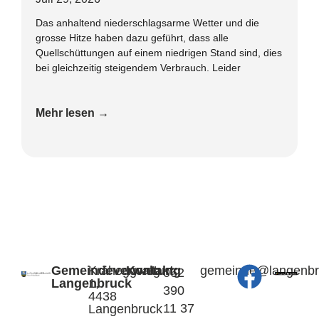
Das anhaltend niederschlagsarme Wetter und die
grosse Hitze haben dazu geführt, dass alle
Quellschüttungen auf einem niedrigen Stand sind, dies
bei gleichzeitig steigendem Verbrauch. Leider
Mehr lesen →
Gemeindeverwaltung
Kräheggweg
Kontakt:
@edniemeg
hc.kcurb
062
Langenbruck
1,
390
4438
11 37
Langenbruck