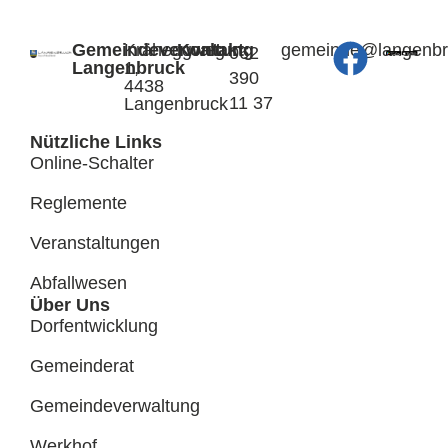
Gemeindeverwaltung
Kräheggweg
Kontakt:
@edniemeg
hc.kcurb
062
Langenbruck
1,
390
4438
11 37
Langenbruck
Nützliche Links
Online-Schalter
Reglemente
Veranstaltungen
Abfallwesen
Über Uns
Dorfentwicklung
Gemeinderat
Gemeindeverwaltung
Werkhof