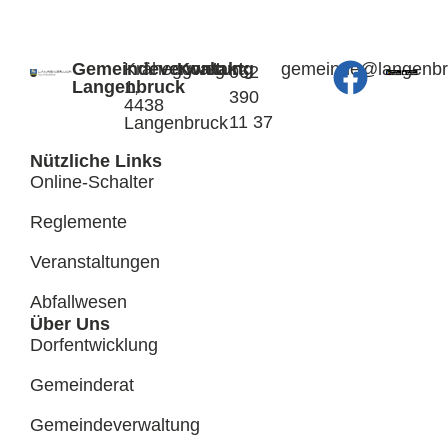
Gemeindeverwaltung
Kräheggweg
Kontakt:
@edniemeg
hc.kcurb
062
Langenbruck
1,
390
4438
11 37
Langenbruck
Nützliche Links
Online-Schalter
Reglemente
Veranstaltungen
Abfallwesen
Über Uns
Dorfentwicklung
Gemeinderat
Gemeindeverwaltung