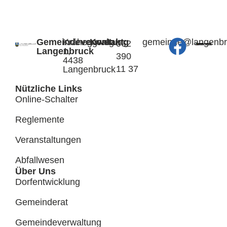
Gemeindeverwaltung
Kräheggweg
Kontakt:
@edniemeg
hc.kcurb
062
Langenbruck
1,
390
4438
11 37
Langenbruck
Nützliche Links
Online-Schalter
Reglemente
Veranstaltungen
Abfallwesen
Über Uns
Dorfentwicklung
Gemeinderat
Gemeindeverwaltung