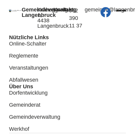
Gemeindeverwaltung
Kräheggweg
Kontakt:
@edniemeg
hc.kcurb
062
Langenbruck
1,
390
4438
11 37
Langenbruck
Nützliche Links
Online-Schalter
Reglemente
Veranstaltungen
Abfallwesen
Über Uns
Dorfentwicklung
Gemeinderat
Gemeindeverwaltung
Werkhof