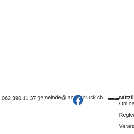
@edniemeg
hc.kcurbnegnal
Nützl
062 390 11 37
Online
Regle
Veran