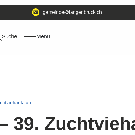
@edniemeg
hc.kcurbnegnal
Suche
Menü
uchtviehauktion
– 39. Zuchtvieh