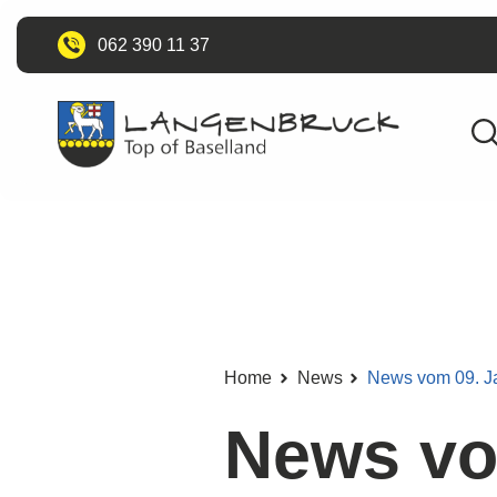
062 390 11 37
Home
News
News vom 09. J
News vo