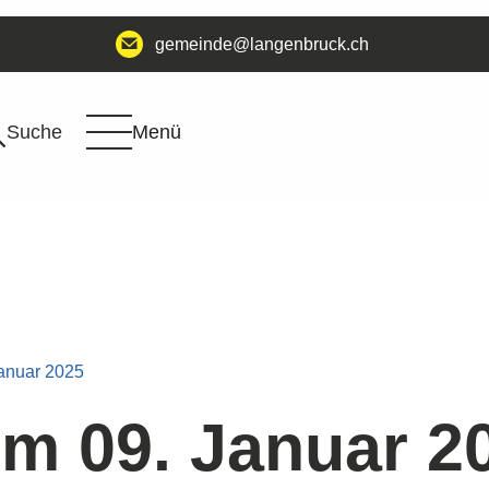
@edniemeg
hc.kcurbnegnal
Suche
Menü
anuar 2025
m 09. Januar 2