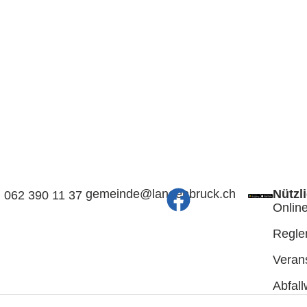
@edniemeg
hc.kcurbnegnal
Nützl
062 390 11 37
Online
Regle
Veran
Abfal