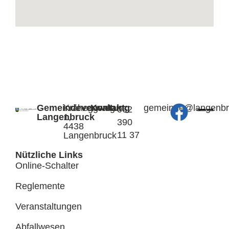
Gemeindeverwaltung
Kräheggweg
Kontakt:
@edniemeg
hc.kcurb
062
Langenbruck
1,
390
4438
11 37
Langenbruck
Nützliche Links
Online-Schalter
Reglemente
Veranstaltungen
Abfallwesen