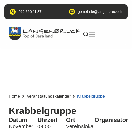
062 390 11 37
@edniemeg
hc.kcurbnegnal
Home
Veranstaltungskalender
Krabbelgruppe
Krabbelgruppe
Datum
Uhrzeit
Ort
Organisator
November
09:00
Vereinslokal