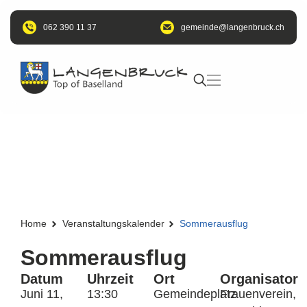
062 390 11 37
@edniemeg
hc.kcurbnegnal
Home
Veranstaltungskalender
Sommerausflug
Sommerausflug
Datum
Uhrzeit
Ort
Organisator
Juni 11,
13:30
Gemeindeplatz
Frauenverein,