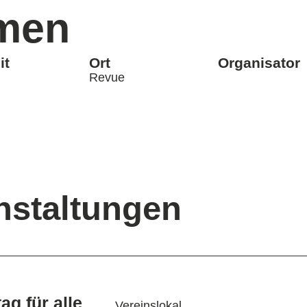
men
it
Ort
Organisator
Revue
staltungen
ag für alle
Vereinslokal