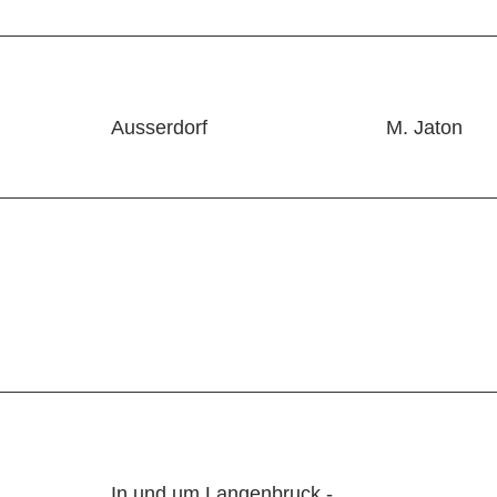
Ausserdorf
M. Jaton
In und um Langenbruck -