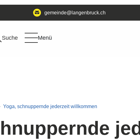
@edniemeg
hc.kcurbnegnal
Suche
Menü
Yoga, schnuppernde jederzeit willkommen
chnuppernde jed