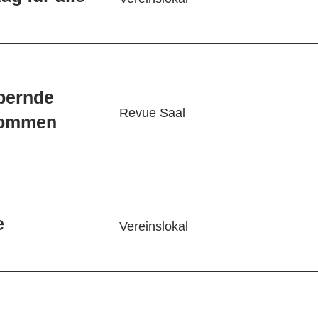
pernde
Revue Saal
lkommen
e
Vereinslokal