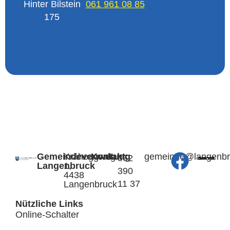
Hinter Bilstein
061 961 08 85
175
Gemeindeverwaltung
Kräheggweg
Kontakt:
@edniemeg
hc.kcurb
062
Langenbruck
1,
390
4438
11 37
Langenbruck
Nützliche Links
Online-Schalter