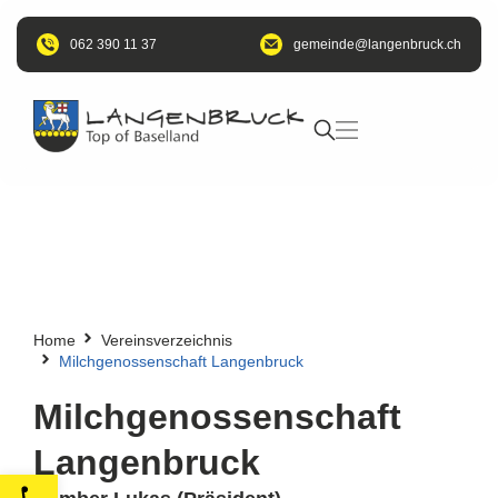
062 390 11 37
@edniemeg
hc.kcurbnegnal
Home
Vereinsverzeichnis
Milchgenossenschaft Langenbruck
Milchgenossenschaft
Langenbruck
Open toolbar