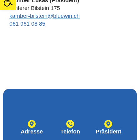
Kamber Lukas (Präsident)
Hinterer Bilstein 175
@nietslib-rebmak
hc.niweulb
061 961 08 85
Adresse
Telefon
Präsident