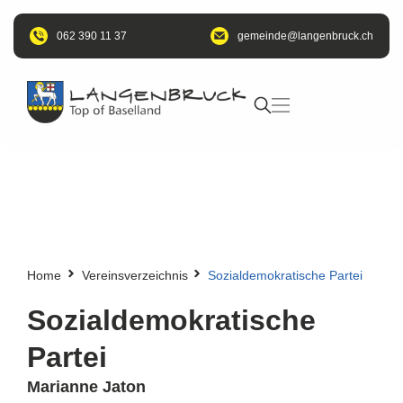
062 390 11 37
@edniemeg
hc.kcurbnegnal
Home
Vereinsverzeichnis
Sozialdemokratische Partei
Sozialdemokratische
Partei
Marianne Jaton