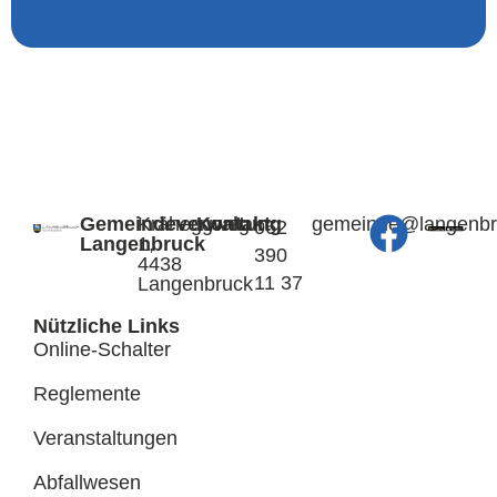
Gemeindeverwaltung
Kräheggweg
Kontakt:
@edniemeg
hc.kcurb
062
Langenbruck
1,
390
4438
11 37
Langenbruck
Nützliche Links
Online-Schalter
Reglemente
Veranstaltungen
Abfallwesen